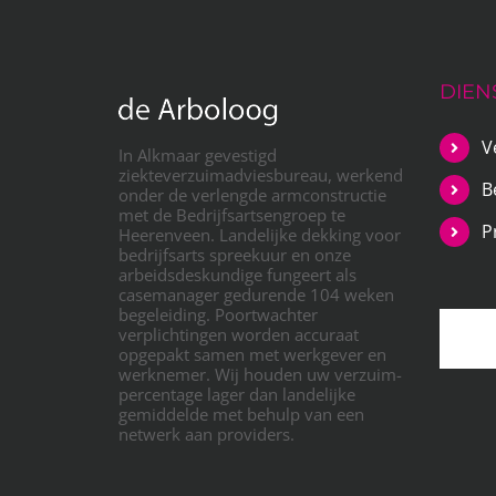
DIEN
V
In Alkmaar gevestigd
ziekteverzuimadviesbureau, werkend
B
onder de verlengde armconstructie
met de Bedrijfsartsengroep te
P
Heerenveen. Landelijke dekking voor
bedrijfsarts spreekuur en onze
arbeidsdeskundige fungeert als
casemanager gedurende 104 weken
begeleiding. Poortwachter
verplichtingen worden accuraat
opgepakt samen met werkgever en
werknemer. Wij houden uw verzuim-
percentage lager dan landelijke
gemiddelde met behulp van een
netwerk aan providers.