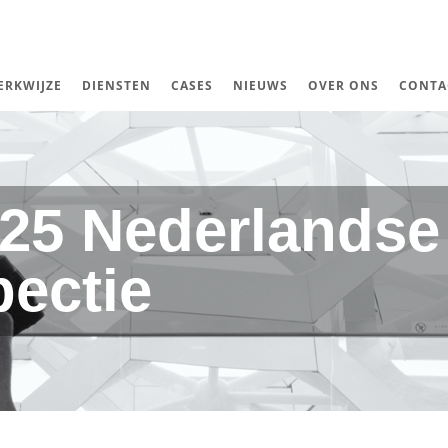
ERKWIJZE
DIENSTEN
CASES
NIEUWS
OVER ONS
CONTA
025 Nederlandse
pectie