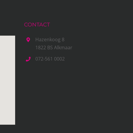
CONTACT
Hazenkoog 8
1822 BS Alkmaar
072-561 0002