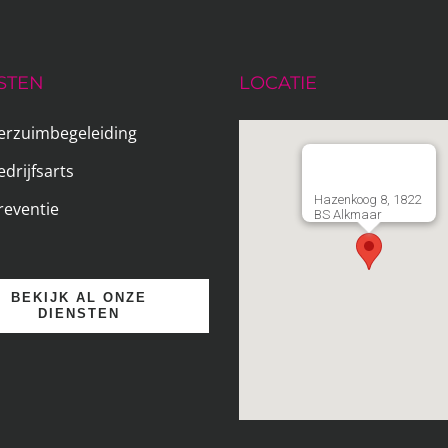
STEN
LOCATIE
erzuimbegeleiding
edrijfsarts
Hazenkoog 8, 1822
reventie
BS Alkmaar
BEKIJK AL ONZE
DIENSTEN