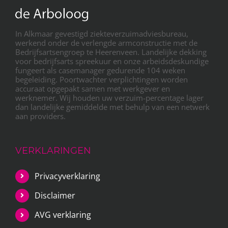
In Alkmaar gevestigd ziekteverzuimadviesbureau,
werkend onder de verlengde armconstructie met de
Bedrijfsartsengroep te Heerenveen. Landelijke dekking
voor bedrijfsarts spreekuur en onze arbeidsdeskundige
fungeert als casemanager gedurende 104 weken
begeleiding. Poortwachter verplichtingen worden
accuraat opgepakt samen met werkgever en
werknemer. Wij houden uw verzuim-percentage lager
dan landelijke gemiddelde met behulp van een netwerk
aan providers.
VERKLARINGEN
Privacyverklaring
Disclaimer
AVG verklaring